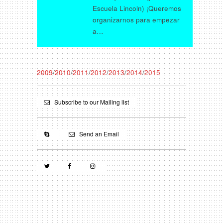
Escuela Lincoln) ¡Queremos
organizarnos para empezar
a…
2009
/
2010
/
2011
/
2012
/
2013
/
2014
/
2015
Subscribe to our Mailing list
Send an Email