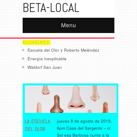
BETA-LOCAL
Menu
RECURRENTES:
Escuela del Olor y Roberto Meléndez
Energía inexplicable
Waldorf San Juan
LA ESCUELA
jueves 8 de agosto de 2019,
6pm Casa del Sargento – c/
DEL OLOR
Sol esq Barbosa (junto a la