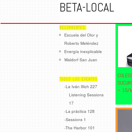
BETA-LOCAL
RECURRENTES:
Escuela del Olor y
Roberto Meléndez
Energía inexplicable
Waldorf San Juan
COLECC
TODOS LOS EVENTOS
SUCUR
-La Iván Illich
227
– 15/
Listening Sessions
17
-La práctica
128
-Sessions
1
-The Harbor
101