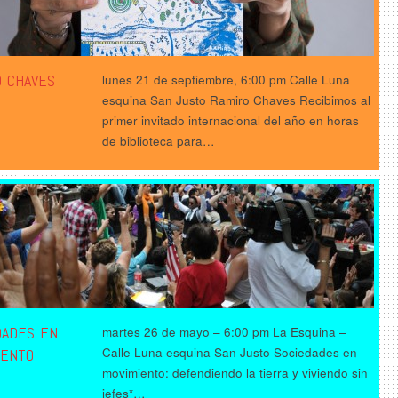
O CHAVES
lunes 21 de septiembre, 6:00 pm Calle Luna
esquina San Justo Ramiro Chaves Recibimos al
primer invitado internacional del año en horas
de biblioteca para…
DADES EN
martes 26 de mayo – 6:00 pm La Esquina –
Calle Luna esquina San Justo Sociedades en
IENTO
movimiento: defendiendo la tierra y viviendo sin
jefes*…