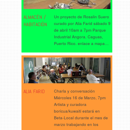
ALMACÉN /
Un proyecto de Rosalin Suero
curado por Alia Farid sábado 9
HABITACIÓN
de abril 10am a 7pm Parque
Industrial Angora. Caguas,
Puerto Rico. enlace a mapa…
ALIA FARID
Charla y conversación
Miércoles 16 de Marzo, 7pm
Artista y curadora
boricua/kuwaiti estará en
Beta-Local durante el mes de
marzo trabajando en los