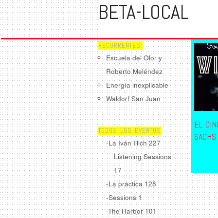
BETA-LOCAL
RECURRENTES:
Escuela del Olor y
Roberto Meléndez
Energía inexplicable
Waldorf San Juan
EL CI
TODOS LOS EVENTOS
SACHS
-La Iván Illich
227
Listening Sessions
17
-La práctica
128
-Sessions
1
-The Harbor
101