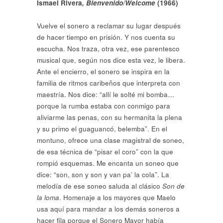
Ismael Rivera
, Bienvenido/Welcome
(1966)
Vuelve el sonero a reclamar su lugar después
de hacer tiempo en prisión. Y nos cuenta su
escucha. Nos traza, otra vez, ese parentesco
musical que, según nos dice esta vez, le libera.
Ante el encierro, el sonero se inspira en la
familia de ritmos caribeños que interpreta con
maestría. Nos dice: “allí le solté mi bomba…
porque la rumba estaba con conmigo para
aliviarme las penas, con su hermanita la plena
y su primo el guaguancó, belemba”. En el
montuno, ofrece una clase magistral de soneo,
de esa técnica de “pisar el coro” con la que
rompió esquemas. Me encanta un soneo que
dice: “son, son y son y van pa’ la cola”. La
melodía de ese soneo saluda al clásico
Son de
la loma
. Homenaje a los mayores que Maelo
usa aquí para mandar a los demás soneros a
hacer fila porque el Sonero Mayor había