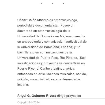
César Colón Montijo
es etnomusicólogo,
periodista y documentalista. Posee un
doctorado en etnomusicología de la
Universidad de Columbia en NY, una maestría
en antropología y comunicación audiovisual de
la Universidad de Barcelona, España, y un
bachillerato en comunicaciones de la
Universidad de Puerto Rico, Río Piedras. Sus
investigaciones y proyectos se concentran en
Puerto Rico, el Caribe y Latinoamérica,
enfocados en articulaciones musicales, sonido,
religión, masculinidad, raza, enfermedad e
imperio.
Ángel G. Quintero-Rivera
dirige proyectos
sobre sociología de la cultura en el Centro de
Copyright © 2024