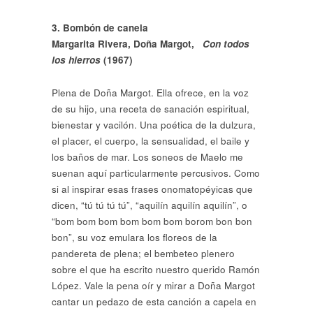
3. Bombón de canela
Margarita Rivera, Doña Margot,
Con todos
los hierros
(1967)
Plena de Doña Margot. Ella ofrece, en la voz
de su hijo, una receta de sanación espiritual,
bienestar y vacilón. Una poética de la dulzura,
el placer, el cuerpo, la sensualidad, el baile y
los baños de mar. Los soneos de Maelo me
suenan aquí particularmente percusivos. Como
si al inspirar esas frases onomatopéyicas que
dicen, “tú tú tú tú”, “aquilín aquilín aquilín”, o
“bom bom bom bom bom bom borom bon bon
bon”, su voz emulara los floreos de la
pandereta de plena; el bembeteo plenero
sobre el que ha escrito nuestro querido Ramón
López. Vale la pena oír y mirar a Doña Margot
cantar un pedazo de esta canción a capela en